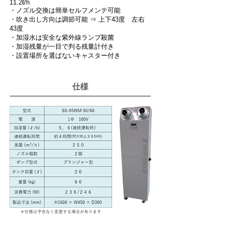
11.2ℓ/h
・ノズル交換は簡単セルフメンテ可能
・吹き出し方向は調節可能
⇒ 上下43度 左右
43度
・加湿水は安全な紫外線ランプ殺菌
・加湿残量が一目で判る残量計付き
・設置場所を選ばないキャスター付き
仕様