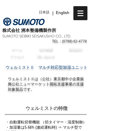
日本語
|
English
​株式会社 洲本整備機製作所
SUMOTO SEIBIKI SEISAKUSHO CO., LTD.
TEL：(0799) 62-4778
​ホーム
​会社概要
​製品紹介
​アクセス
​問い合わせ
ウェルミストⅡ マルチ対応型加湿ユニット
ウェルミストⅡは（公社）東京都中小企業振
興公社ニューマーケット開拓支援事業の支援
対象製品です。
ウェルミストの特徴
・自動運転切替機能 （切タイマー・湿度制御）
・加湿量は5.6ℓ/h (連続運転時)
⇒ マルチ型で