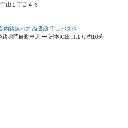
市宇山１丁目４-6
島内路線バス 縦貫線 宇山バス停
路鳴門自動車道 ー 洲本IC出口より約10分