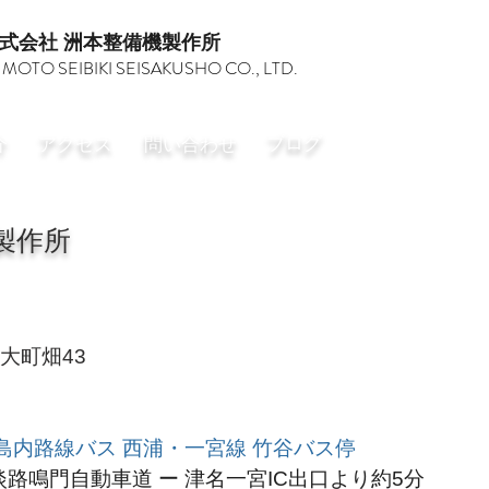
株式会社 洲本整備機製作所
MOTO SEIBIKI SEISAKUSHO CO., LTD.
ブログ
介
​アクセス
​問い合わせ
製作所
大町畑43
島内路線バス 西浦・一宮線 竹谷バス停
路鳴門自動車道 ー 津名一宮IC出口より約5分