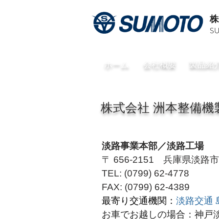
​
SU
​ホーム
​会社概要
​製品紹
​株式会社 洲本整備機
​淡路事業本部／淡路工場
〒 656-2151
兵庫県淡路市
TEL: (0799) 62-4778
FAX: (0799) 62-4389
​最寄り交通機関：
淡路交通 
お車でお越しの場合：神戸淡